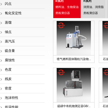
R系列
H系列
闪点
燃料油、生物柴油
润滑油、润滑脂
氧化安定性
类检测仪器
类检测仪器
蒸馏
倾点
蒸汽压
硫含量
喷气燃料固体颗粒污染物...
石油
腐蚀性
色度
残炭
密度
泡沫特性
硫磺中有机物测定器GB/...
石油
低温性能