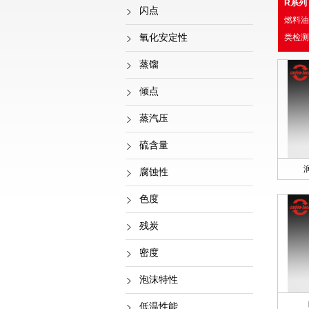
R系列
闪点
燃料油
氧化安定性
类检测
蒸馏
倾点
蒸汽压
硫含量
腐蚀性
色度
残炭
密度
泡沫特性
低温性能