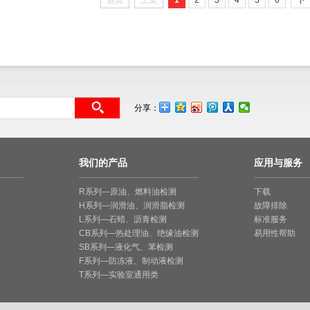
首页
上页
1
2
3
4
5
6
下
分享：
我们的产品
应用与服务
R系列—原油、燃料油检测
下载
H系列—润滑油、润滑脂检测
故障排除
L系列—石蜡、沥青检测
标准服务
CB系列—热处理油、绝缘油检测
易用性帮助
SB系列—液化气、苯检测
F系列—防冻液、制动液检测
T系列—实验室通用类