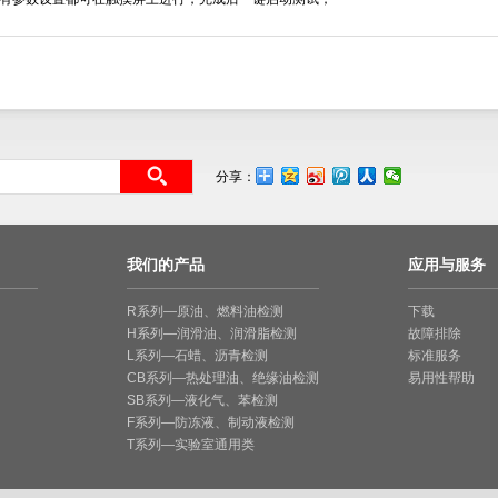
分享：
我们的产品
应用与服务
R系列—原油、燃料油检测
下载
H系列—润滑油、润滑脂检测
故障排除
L系列—石蜡、沥青检测
标准服务
CB系列—热处理油、绝缘油检测
易用性帮助
SB系列—液化气、苯检测
F系列—防冻液、制动液检测
T系列—实验室通用类